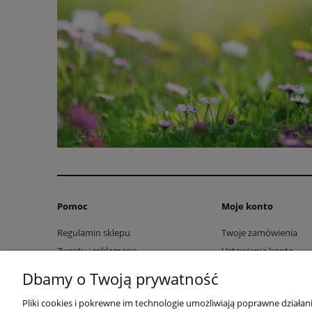
Pomoc
Moje konto
Regulamin sklepu
Twoje zamówienia
Zwroty i reklamacje
Ustawienia konta
Przechowalnia
Dbamy o Twoją prywatność
Pliki cookies i pokrewne im technologie umożliwiają poprawne działa