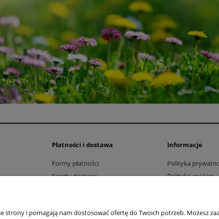
Płatności i dostawa
Informacje
Formy płatności
Polityka prywatno
Koszty dostawy
Polityka cookies
Czas realizacji zamówienia
Regulamin newsle
Jak kupować?
nie strony i pomagają nam dostosować ofertę do Twoich potrzeb. Możesz zaa