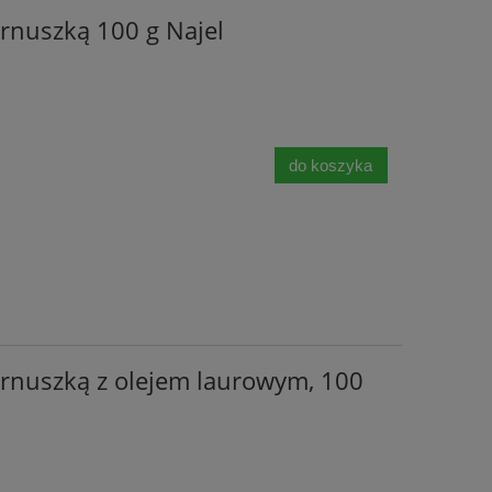
arnuszką 100 g Najel
do koszyka
arnuszką z olejem laurowym, 100