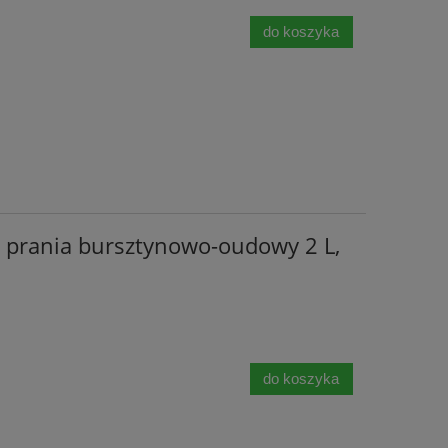
do koszyka
 prania bursztynowo-oudowy 2 L,
do koszyka