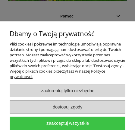
Pomoc
Moje konto
Dbamy o Twoją prywatność
Pliki cookies i pokrewne im technologie umożliwiają poprawne
Płatności i dostawa
działanie strony i pomagają nam dostosować ofertę do Twoich
potrzeb. Możesz zaakceptować wykorzystanie przez nas
wszystkich tych plików i przejść do sklepu lub dostosować użycie
Informacje
plików do swoich preferencji, wybierając opcję "Dostosuj zgody".
Więcej o plikach cookies przeczytasz w naszej Polityce
O nas
prywatności.
zaakceptuj tylko niezbędne
WELLNESSI Elżbieta Giegiel-
Kontakt telefoniczny 606
dostosuj zgody
Kociszewska
750 081
Nowodworska 25/409
pon.-piąt. w godz. 9:00-
zaakceptuj wszystkie
03-133 Warszawa
17:00
Woj. mazowieckie
Kontakt mailowy: