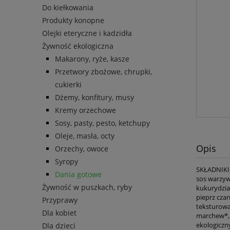
Do kiełkowania
Produkty konopne
Olejki eteryczne i kadzidła
Żywność ekologiczna
Makarony, ryże, kasze
Przetwory zbożowe, chrupki,
cukierki
Dżemy, konfitury, musy
Kremy orzechowe
Sosy, pasty, pesto, ketchupy
Oleje, masła, octy
Opis
Orzechy, owoce
Syropy
SKŁADNIKI
Dania gotowe
sos warzyw
Żywność w puszkach, ryby
kukurydzia
pieprz czar
Przyprawy
teksturowa
Dla kobiet
marchew*, 
ekologiczn
Dla dzieci