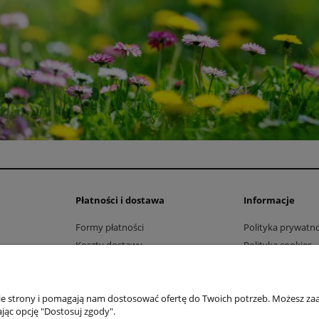
Płatności i dostawa
Informacje
Formy płatności
Polityka prywatno
Koszty dostawy
Polityka cookies
Czas realizacji zamówienia
Regulamin newsle
Jak kupować?
nie strony i pomagają nam dostosować ofertę do Twoich potrzeb. Możesz zaa
jąc opcję "Dostosuj zgody".