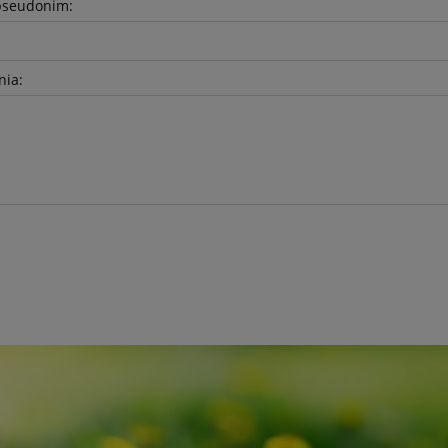
pseudonim:
nia: