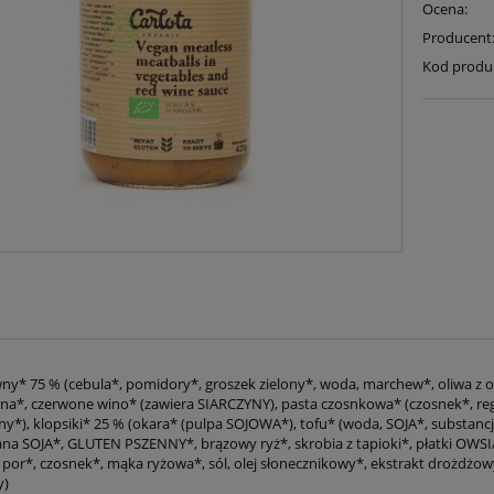
Ocena:
Producent
Kod produ
ny* 75 % (cebula*, pomidory*, groszek zielony*, woda, marchew*, oliwa z ol
na*, czerwone wino* (zawiera SIARCZYNY), pasta czosnkowa* (czosnek*, re
ny*), klopsiki* 25 % (okara* (pulpa SOJOWA*), tofu* (woda, SOJA*, substanc
na SOJA*, GLUTEN PSZENNY*, brązowy ryż*, skrobia z tapioki*, płatki OWSIA
por*, czosnek*, mąka ryżowa*, sól, olej słonecznikowy*, ekstrakt drożdżowy
y)