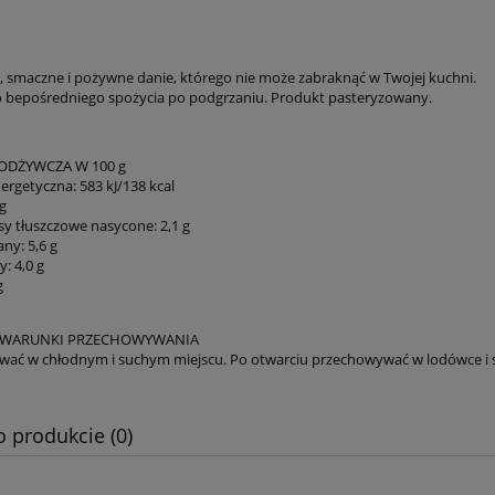
 smaczne i pożywne danie, którego nie może zabraknąć w Twojej kuchni.
 bepośredniego spożycia po podgrzaniu. Produkt pasteryzowany.
ODŻYWCZA W 100 g
ergetyczna: 583 kJ/138 kcal
 g
y tłuszczowe nasycone: 2,1 g
y: 5,6 g
: 4,0 g
g
 WARUNKI PRZECHOWYWANIA
ać w chłodnym i suchym miejscu. Po otwarciu przechowywać w lodówce i sp
o produkcie (0)