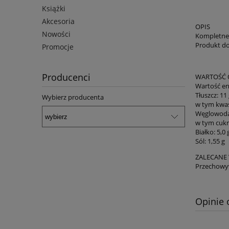
Książki
Akcesoria
OPIS
Nowości
Kompletne,
Produkt do
Promocje
Producenci
WARTOŚĆ 
Wartość en
Tłuszcz: 11
Wybierz producenta
w tym kwas
Węglowodan
w tym cukry
Białko: 5,0 
Sól: 1,55 g
ZALECANE
Przechowyw
Opinie 