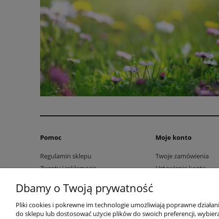
Pomoc
Moje konto
Regulamin sklepu
Twoje zamówienia
Zwroty i reklamacje
Ustawienia konta
Przechowalnia
Dbamy o Twoją prywatność
Pliki cookies i pokrewne im technologie umożliwiają poprawne działa
do sklepu lub dostosować użycie plików do swoich preferencji, wybiera