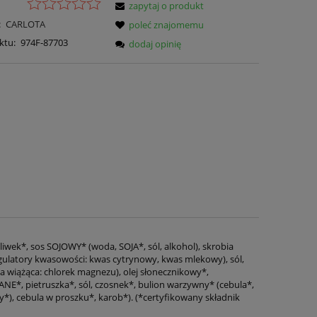
zapytaj o produkt
:
CARLOTA
poleć znajomemu
ktu:
974F-87703
dodaj opinię
iwek*, sos SOJOWY* (woda, SOJA*, sól, alkohol), skrobia
gulatory kwasowości: kwas cytrynowy, kwas mlekowy), sól,
ja wiążąca: chlorek magnezu), olej słonecznikowy*,
NE*, pietruszka*, sól, czosnek*, bulion warzywny* (cebula*,
*), cebula w proszku*, karob*). (*certyfikowany składnik