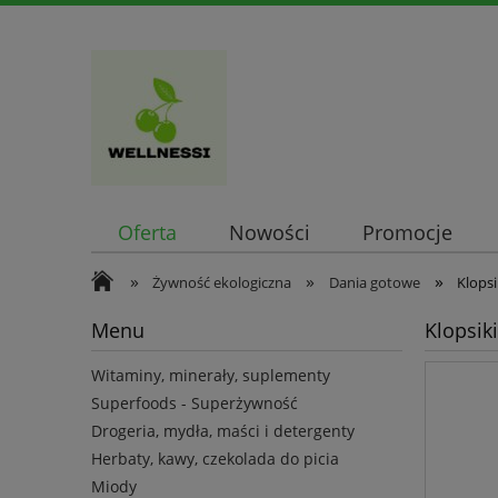
Oferta
Nowości
Promocje
»
»
»
Żywność ekologiczna
Dania gotowe
Klops
Menu
Klopsik
Witaminy, minerały, suplementy
Superfoods - Superżywność
Drogeria, mydła, maści i detergenty
Herbaty, kawy, czekolada do picia
Miody