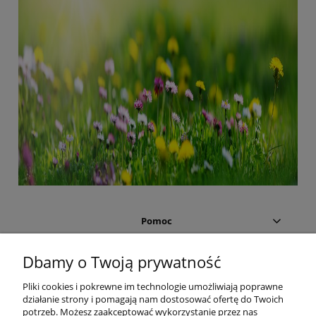
Pomoc
Moje konto
Dbamy o Twoją prywatność
Pliki cookies i pokrewne im technologie umożliwiają poprawne
Płatności i dostawa
działanie strony i pomagają nam dostosować ofertę do Twoich
potrzeb. Możesz zaakceptować wykorzystanie przez nas