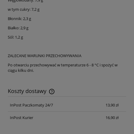
w tym cukry: 7,2 g
Błonnik: 2,3 g
Białko: 2,9 g
Sól: 1,2 g
ZALECANE WARUNKI PRZECHOWYWANIA
Po otwarciu przechowywać w temperaturze 6 - 8 °C i spożyć w
ciągu kilku dni.
Koszty dostawy
Cena nie zawiera ewentualnych kosztów płatności
InPost Paczkomaty 24/7
13,90 zł
InPost Kurier
16,90 zł