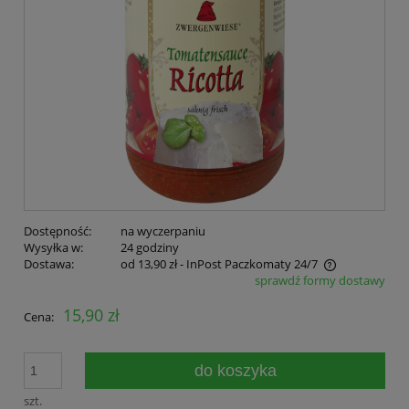
Dostępność:
na wyczerpaniu
Wysyłka w:
24 godziny
Dostawa:
od 13,90 zł
- InPost Paczkomaty 24/7
sprawdź formy dostawy
Cena nie zawiera ewentualnych kosztów płatności
15,90 zł
Cena:
do koszyka
szt.