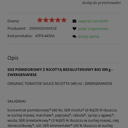
dodaj do przechowalni
Ocena:
zapytaj o produkt
Producent:
ZWERGENWIESE
poleć znajomemu
Kod produktu:
47F0-4435A
dodaj opinię
Opis
SOS POMIDOROWY Z RICOTTĄ BEZGLUTENOWY BIO 350 g -
ZWERGENWIESE
ORGANIC TOMATOE SAUCE RICOTTA 340 ml - ZWERGENWIESE
SKŁADNIKI
koncentrat pomidorowy* (66 %), SER ricotta* (6 %)(35 % tłuszczu
w suchej masie), marchew*, papryka*, cebula*, syrop z agawy*,
woda, SER śmietankowy* (3 %)(65 % tłuszczu w suchej masie), olej
słonecznikowy*, sól, SER emmentaler* (45 % tłuszczu w suchej