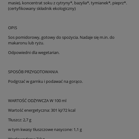
masie), koncentrat soku z cytryny*, bazylia*, tymianek*, pieprz*.
(certyfikowany składnik ekologiczny)
OPIS
Sos pomidorowy, gotowy do spożycia. Nadaje się m.in. do
makaronu lub ryżu.
Odpowiedni dla wegetarian.
SPOSÓB PRZYGOTOWANIA
Podgrzać w garnku i podawać na gorąco.
WARTOŚĆ ODŻYWCZA W 100 ml
Wartość energetyczna: 301 kJ/72 kcal
Tłuszcz: 2,7 g
w tym kwasy tłuszczowe nasycone: 1,1 g
Węglowodany: 7,9 g