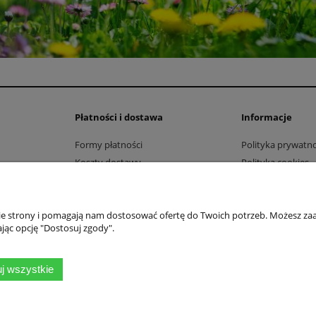
Płatności i dostawa
Informacje
Formy płatności
Polityka prywatno
Koszty dostawy
Polityka cookies
Czas realizacji zamówienia
Regulamin newsle
Jak kupować?
nie strony i pomagają nam dostosować ofertę do Twoich potrzeb. Możesz zaa
jąc opcję "Dostosuj zgody".
NESSI Elżbieta Giegiel-Kociszewska
Kontakt telefoniczny 606 750 081
dworska 25/409
pon.-piąt. w godz. 9:00-17:00
j wszystkie
33 Warszawa
Kontakt mailowy: sklep@wellnessi.p
 mazowieckie
 9521690584