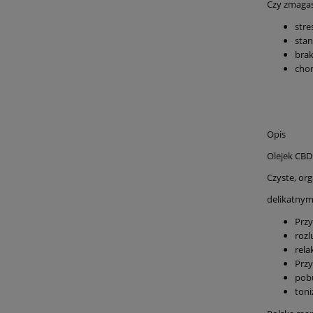
Czy zmagas
stre
stan
brak
cho
Opis
Olejek CBD
Czyste, or
delikatnym
Przy
rozl
rela
Prz
pob
ton