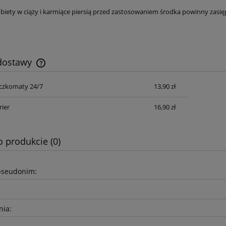
iety w ciąży i karmiące piersią przed zastosowaniem środka powinny zasię
 dostawy
czkomaty 24/7
13,90 zł
Cena nie zawiera ewentualnych kosztów
płatności
rier
16,90 zł
o produkcie (0)
pseudonim:
nia: