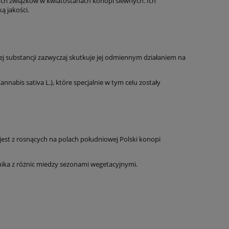
ych związków w kwiatostanach konopi siewnych. Ich
ą jakości.
ej substancji zazwyczaj skutkuje jej odmiennym działaniem na
nabis sativa L.), które specjalnie w tym celu zostały
est z rosnących na polach południowej Polski konopi
nika z różnic miedzy sezonami wegetacyjnymi.