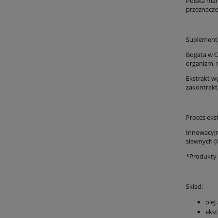
Polska mar
przeznaczen
Suplement 
Bogata w C
organizm, 
Ekstrakt wy
zakontrakt
Proces ekst
Innowacyjn
siewnych (C
*Produkty 
Skład:
olej
ekst