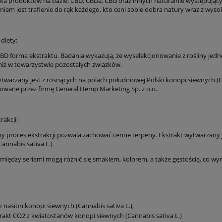
ka produktów na bazie: CBD, CBDa, CBG oraz innych naturalnie występując
iem jest trafienie do rąk każdego, kto ceni sobie dobra natury wraz z wysok
diety:
BD forma ekstraktu. Badania wykazują, że wyselekcjonowanie z rośliny jedn
niż w towarzystwie pozostałych związków.
twarzany jest z rosnących na polach południowej Polski konopi siewnych (Can
owane przez firmę General Hemp Marketing Sp. z o.o..
rakcji:
y proces ekstrakcji pozwala zachować cenne terpeny. Ekstrakt wytwarzany j
annabis sativa L.)
między seriami mogą różnić się smakiem, kolorem, a także gęstością, co wy
 z nasion konopi siewnych (Cannabis sativa L.),
rakt CO2 z kwiatostanów konopi siewnych (Cannabis sativa L.)