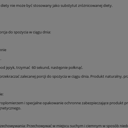
diety nie może być stosowany jako substytut zróżnicowanej diety.
rcja do spożycia w ciągu dnia:
nnie
.
pod język, trzymać 60 sekund, następnie połknąć.
przekraczać zalecanej porcji do spożycia w ciągu dnia. Produkt naturalny, p
e:
kroplomierzem i specjalne opakowanie ochronne zabezpieczające produkt 
gnetycznego.
zechowywania: Przechowywać w miejscu suchym i ciemnym w sposób niedos