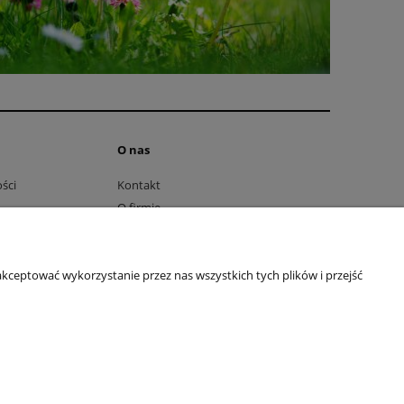
O nas
ści
Kontakt
O firmie
ttera
Facebook
Youtube
kceptować wykorzystanie przez nas wszystkich tych plików i przejść
l