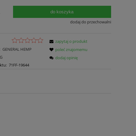
do koszyka
.
dodaj do przechowalni
zapytaj o produkt
:
GENERAL HEMP
poleć znajomemu
NG
dodaj opinię
ktu:
71FF-19644