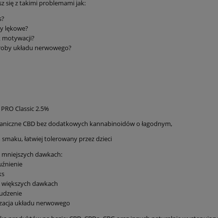
z się z takimi problemami jak:
s?
y lękowe?
 motywacji?
roby układu nerwowego?
 PRO Classic 2.5%
ganiczne CBD bez dodatkowych kannabinoidów o łagodnym,
 smaku, łatwiej tolerowany przez dzieci
 mniejszych dawkach:
uźnienie
ks
y większych dawkach
udzenie
izacja układu nerwowego