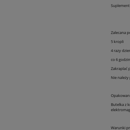
Suplement 
Zalecana po
5 kropli
4 razy dzie
co 6 godzin
Zakraplać 
Nie należy 
Opakowani
Butelka z 
elektroma
Warunki pr