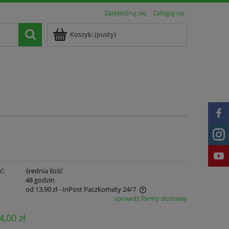
Zarejestruj się
Zaloguj się
Koszyk:
(pusty)
ć:
średnia ilość
:
48 godzin
od 13,90 zł
- InPost Paczkomaty 24/7
sprawdź formy dostawy
Cena nie zawiera ewentualnych kosztów
4,00 zł
płatności