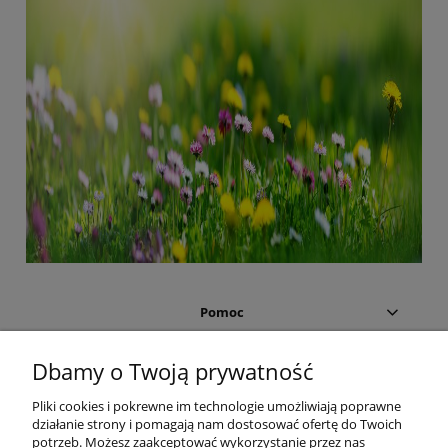
Pomoc
Moje konto
Dbamy o Twoją prywatność
Pliki cookies i pokrewne im technologie umożliwiają poprawne
Płatności i dostawa
działanie strony i pomagają nam dostosować ofertę do Twoich
potrzeb. Możesz zaakceptować wykorzystanie przez nas